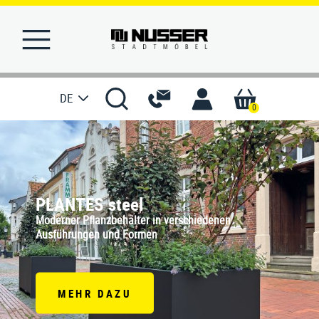
DE
0
STARTSEITE
MERKLISTE
PLANTES steel
Moderner Pflanzbehälter in verschiedenen
REFERENZEN
Ausführungen und Formen
PRODUKTE
SERVICE
MEHR DAZU