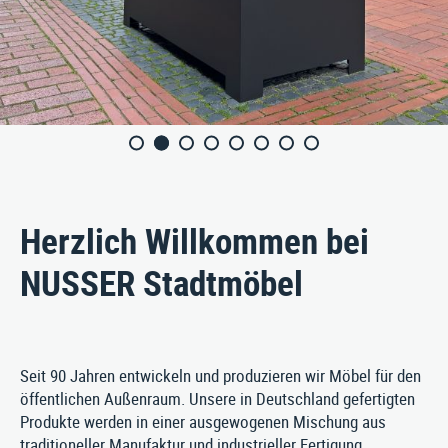
ÜBER UNS
KONTAKT
Nusser Stadtmöbel GmbH & Co. KG
Max-Eyth-Straße 33, D-71364 Winnenden
Telefon: 07195 / 693-111
Telefax: 07195 / 693-123
E‑Mail:
nusser@stadtmoebel.de
Herzlich Willkommen bei
NUSSER Stadtmöbel
Impressum
|
Datenschutz
|
AGB
Seit 90 Jahren entwickeln und produzieren wir Möbel für den
öffentlichen Außenraum. Unsere in Deutschland gefertigten
Produkte werden in einer ausgewogenen Mischung aus
traditioneller Manufaktur und industrieller Fertigung