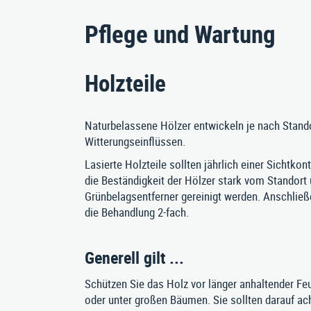
Bänke
Pflege und Wartung
Bankauflagen
Fahrradständer
Holzteile
Naturbelassene Hölzer entwickeln je nach Stando
Witterungseinflüssen.
Max-E
Lasierte Holzteile sollten jährlich einer Sichtko
Nusser Stadtmöbel GmbH & Co. KG
die Beständigkeit der Hölzer stark vom Standort 
Grünbelagsentferner gereinigt werden. Anschließ
die Behandlung 2-fach.
Generell gilt ...
Schützen Sie das Holz vor länger anhaltender Feu
oder unter großen Bäumen. Sie sollten darauf acht