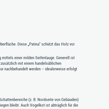
erfläche. Diese „Patina" schützt das Holz vor
/ 693-123
|
 mittels einer milden Seifenlauge. Generell ist
Impressum
|
Datenschutz
|
AGB
z zusätzlich mit einem handelsüblichen
sur nachbehandelt werden – idealerweise erfolgt
 Schattenbereiche (z. B. Nordseite von Gebäuden)
egen bleibt. Auch Vogelkot ist abträglich für die