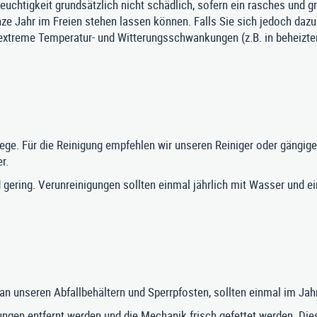
euchtigkeit grundsätzlich nicht schädlich, sofern ein rasches und g
nze Jahr im Freien stehen lassen können. Falls Sie sich jedoch dazu
ie extreme Temperatur- und Witterungsschwankungen (z.B. in beheiz
lege. Für die Reinigung empfehlen wir unseren Reiniger oder gängige
r.
gering. Verunreinigungen sollten einmal jährlich mit Wasser und ei
an unseren Abfallbehältern und Sperrpfosten, sollten einmal im Ja
ungen entfernt werden und die Mechanik frisch gefettet werden. Die