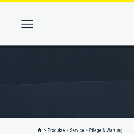
STARTSEITE
PRODUKTE
Abfallbehälter
MERKLISTE
Abfallbehälter-Ascher
REFERENZEN
Absperrpfosten
Angebote
Ascher
Produkte
Service
Pflege & Wartung