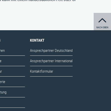
NACH OBEN
S
KONTAKT
men
Ansprechpartner Deutschland
e
Ansprechpartner International
ur
Kontaktformular
erte
rtung