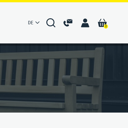
DE
0
S
KONTAKT
men
Ansprechpartner Deutschland
e
Ansprechpartner International
ur
Kontaktformular
erte
rtung