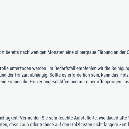
Sitzgruppen
BIM-Daten
Aktuelles
Tische
Downloads
Karriere
Zubehör
rt bereits nach wenigen Monaten eine silbergraue Färbung an der Ob
yth-Straße 33, D-71364 Winnenden
|
Telefon: 07195 / 693-111
|
Telefax: 07195 
ntrolle unterzogen werden. Im Bedarfsfall empfehlen wir die Reinigung
E‑Mail:
nusser@stadtmoebel.de
und der Holzart abhängig. Sollte es erforderlich sein, kann das Hol
end können die Hölzer angeschliffen und mit einer offenporigen La
chtigkeit. Vermeiden Sie sehr feuchte Aufstellorte, wie dauerhafte
en, dass Laub oder Schnee auf den Holzleisten nicht längere Zeit li