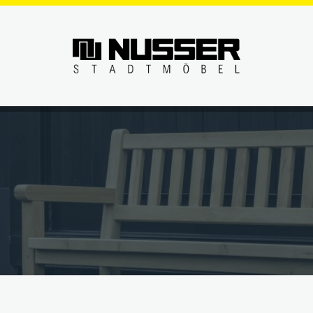
SERVICE
ÜBER UN
Hundekotentsorgung
Das NUSSER-Versprechen
Unterneh
Lehnhilfe-Stehsitz
Beratung
Geschicht
Liegen
Materialien
Manufakt
Pflanztröge
Einbau & Montage
Unsere W
Rund-Vieleckbänke
Pflege & Wartung
Verantwo