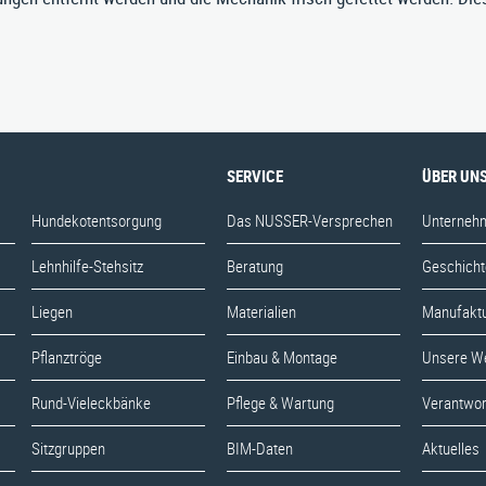
SERVICE
ÜBER UN
Hundekotentsorgung
Das NUSSER-Versprechen
Unterneh
Lehnhilfe-Stehsitz
Beratung
Geschicht
Liegen
Materialien
Manufakt
Pflanztröge
Einbau & Montage
Unsere W
Rund-Vieleckbänke
Pflege & Wartung
Verantwo
Sitzgruppen
BIM-Daten
Aktuelles