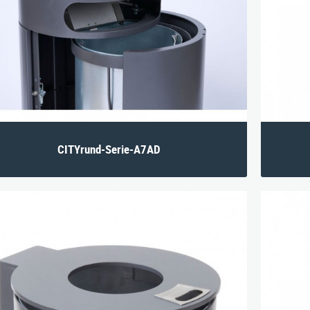
Sitzgruppen
BIM-Daten
Aktuelles
Tische
Downloads
Karriere
Zubehör
CITYrund-Serie-A7AD
yth-Straße 33, D-71364 Winnenden
|
Telefon: 07195 / 693-111
|
Telefax: 07195 
E‑Mail:
nusser@stadtmoebel.de