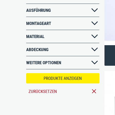
Bänke
AUSFÜHRUNG
Bankauflagen
Fahrradständer
MONTAGEART
MATERIAL
ABDECKUNG
Max-E
WEITERE OPTIONEN
Nusser Stadtmöbel GmbH & Co. KG
PRODUKTE ANZEIGEN
ZURÜCKSETZEN