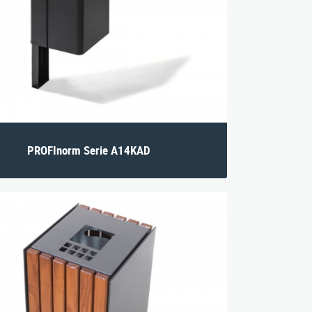
PROFInorm Serie A14KAD
/ 693-123
|
Impressum
|
Datenschutz
|
AGB