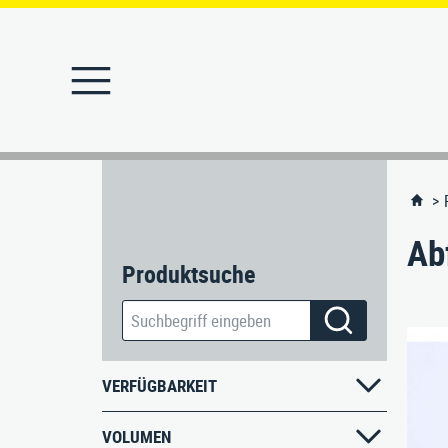
STARTSEITE
PRODUKTE
Abfallbehälter
Ab
MERKLISTE
Produktsuche
Abfallbehälter-Ascher
REFERENZEN
Absperrpfosten
Angebote
VERFÜGBARKEIT
Ascher
VOLUMEN