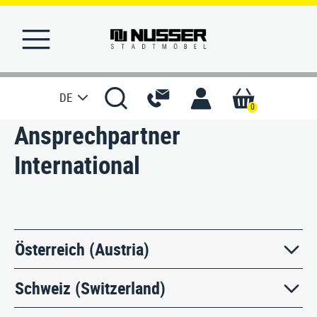
DE
0
Ansprechpartner
STARTSEITE
International
MERKLISTE
REFERENZEN
Österreich (Austria)
PRODUKTE
Schweiz (Switzerland)
SERVICE