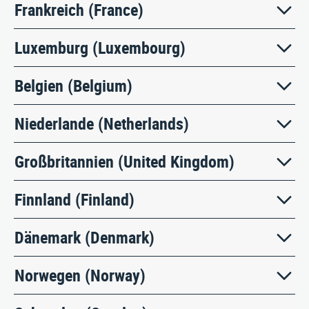
ÜBER UNS
Frankreich (France)
KONTAKT
Luxemburg (Luxembourg)
Belgien (Belgium)
Nusser Stadtmöbel GmbH & Co. KG
Max-Eyth-Straße 33, D-71364 Winnenden
Telefon: 07195 / 693-111
Niederlande (Netherlands)
Telefax: 07195 / 693-123
E‑Mail:
nusser@stadtmoebel.de
Großbritannien (United Kingdom)
Finnland (Finland)
Impressum
|
Datenschutz
|
AGB
Dänemark (Denmark)
Norwegen (Norway)