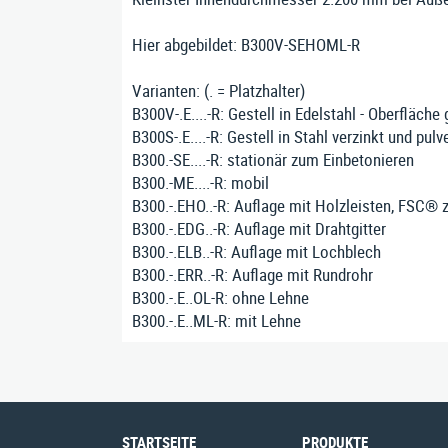
Hier abgebildet: B300V-SEHOML-R
Varianten: (. = Platzhalter)
B300V-.E....-R: Gestell in Edelstahl - Oberfläche
B300S-.E....-R: Gestell in Stahl verzinkt und pul
B300.-SE....-R: stationär zum Einbetonieren
B300.-ME....-R: mobil
B300.-.EHO..-R: Auflage mit Holzleisten, FSC® 
B300.-.EDG..-R: Auflage mit Drahtgitter
B300.-.ELB..-R: Auflage mit Lochblech
B300.-.ERR..-R: Auflage mit Rundrohr
B300.-.E..OL-R: ohne Lehne
B300.-.E..ML-R: mit Lehne
STARTSEITE
PRODUKTE