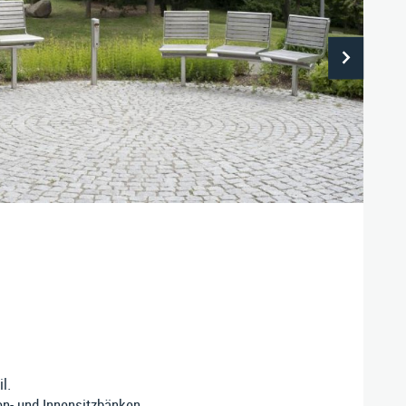
Sitzgruppen
BIM-Daten
Aktuelles
Tische
Downloads
Karriere
Zubehör
yth-Straße 33, D-71364 Winnenden
|
Telefon: 07195 / 693-111
|
Telefax: 07195 
E‑Mail:
nusser@stadtmoebel.de
l.
n- und Innensitzbänken.