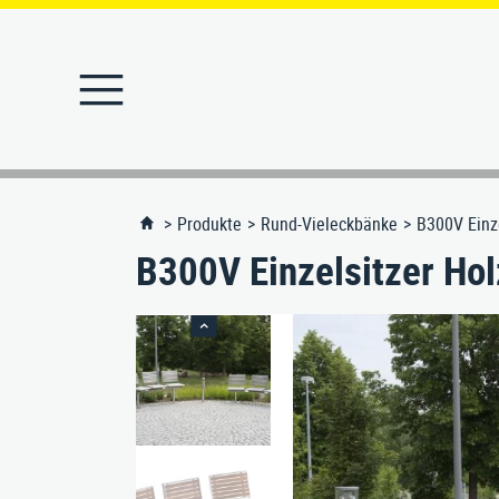
STARTSEITE
PRODUKTE
Produkte
Rund-Vieleckbänke
B300V Einze
B300V Einzelsitzer Hol
Abfallbehälter
MERKLISTE
Abfallbehälter-Ascher
REFERENZEN
Absperrpfosten
Angebote
Ascher