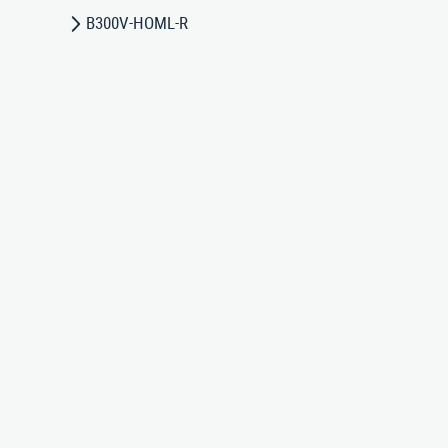
B300V-HOML-R
/ 693-123
|
Impressum
|
Datenschutz
|
AGB