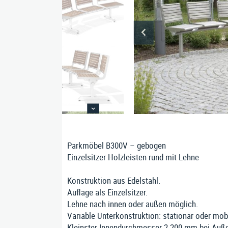
Bänke
Bankauflagen
Fahrradständer
Max-E
Nusser Stadtmöbel GmbH & Co. KG
Parkmöbel B300V – gebogen
Einzelsitzer Holzleisten rund mit Lehne
Konstruktion aus Edelstahl.
Auflage als Einzelsitzer.
Lehne nach innen oder außen möglich.
Variable Unterkonstruktion: stationär oder mobi
Kleinster Innendurchmesser 2.200 mm bei Auße