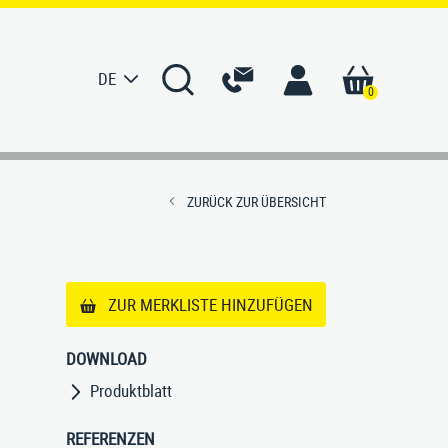
DE
0
S
KONTAKT
ZURÜCK ZUR ÜBERSICHT
men
Ansprechpartner Deutschland
e
Ansprechpartner International
ZUR MERKLISTE HINZUFÜGEN
ur
Kontaktformular
DOWNLOAD
erte
Produktblatt
rtung
REFERENZEN