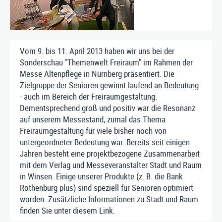
ÜBER UNS
KONTAKT
Vom 9. bis 11. April 2013 haben wir uns bei der
Nusser Stadtmöbel GmbH & Co. KG
Sonderschau "Themenwelt Freiraum" im Rahmen der
Max-Eyth-Straße 33, D-71364 Winnenden
Messe Altenpflege in Nürnberg präsentiert. Die
Telefon: 07195 / 693-111
Zielgruppe der Senioren gewinnt laufend an Bedeutung
Telefax: 07195 / 693-123
- auch im Bereich der Freiraumgestaltung.
E‑Mail:
nusser@stadtmoebel.de
Dementsprechend groß und positiv war die Resonanz
auf unserem Messestand, zumal das Thema
Freiraumgestaltung für viele bisher noch von
untergeordneter Bedeutung war. Bereits seit einigen
Impressum
|
Datenschutz
|
AGB
Jahren besteht eine projektbezogene Zusammenarbeit
mit dem Verlag und Messeveranstalter Stadt und Raum
in Winsen. Einige unserer Produkte (z. B. die Bank
Rothenburg plus) sind speziell für Senioren optimiert
worden. Zusätzliche Informationen zu Stadt und Raum
finden Sie unter diesem
Link
.