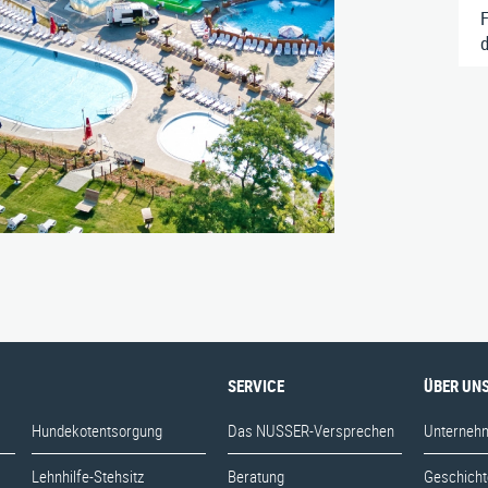
Sitzgruppen
BIM-Daten
Aktuelles
F
d
Tische
Downloads
Karriere
Zubehör
yth-Straße 33, D-71364 Winnenden
|
Telefon: 07195 / 693-111
|
Telefax: 07195 
E‑Mail:
nusser@stadtmoebel.de
SERVICE
ÜBER UN
Hundekotentsorgung
Das NUSSER-Versprechen
Unterneh
Lehnhilfe-Stehsitz
Beratung
Geschicht