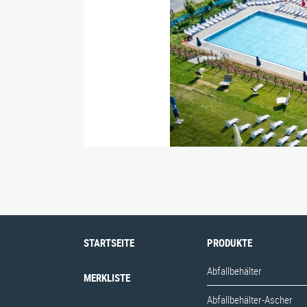
Bänke
Bankauflagen
Fahrradständer
Max-E
Nusser Stadtmöbel GmbH & Co. KG
STARTSEITE
PRODUKTE
Abfallbehälter
MERKLISTE
Abfallbehälter-Ascher