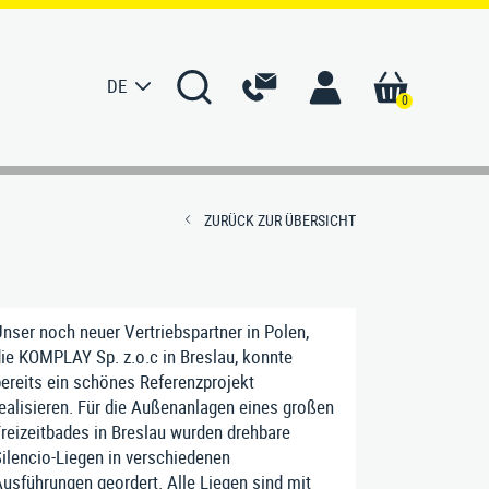
DE
0
S
KONTAKT
ZURÜCK ZUR ÜBERSICHT
men
Ansprechpartner Deutschland
e
Ansprechpartner International
nser noch neuer Vertriebspartner in Polen,
ur
Kontaktformular
ie KOMPLAY Sp. z.o.c in Breslau, konnte
ereits ein schönes Referenzprojekt
erte
ealisieren. Für die Außenanlagen eines großen
reizeitbades in Breslau wurden drehbare
rtung
ilencio-Liegen in verschiedenen
usführungen geordert. Alle Liegen sind mit