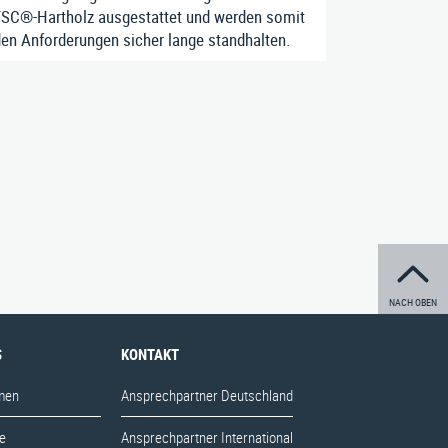
SC®-Hartholz ausgestattet und werden somit
en Anforderungen sicher lange standhalten.
/ 693-123
|
Impressum
|
Datenschutz
|
AGB
NACH OBEN
S
KONTAKT
men
Ansprechpartner Deutschland
e
Ansprechpartner International