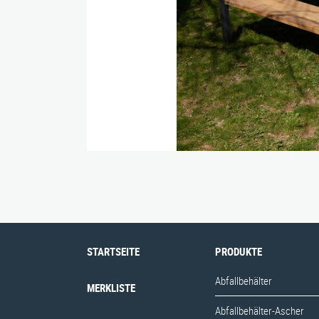
Bänke
Bankauflagen
Fahrradständer
Max-E
Nusser Stadtmöbel GmbH & Co. KG
STARTSEITE
PRODUKTE
Abfallbehälter
MERKLISTE
Abfallbehälter-Ascher