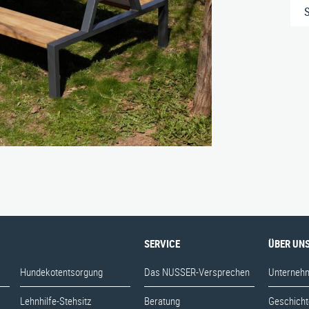
Sitzgruppen
BIM-Daten
Aktuelles
Tische
Downloads
Karriere
Zubehör
yth-Straße 33, D-71364 Winnenden
|
Telefon: 07195 / 693-111
|
Telefax: 07195 
E‑Mail:
nusser@stadtmoebel.de
SERVICE
ÜBER UN
Hundekotentsorgung
Das NUSSER-Versprechen
Unterneh
Lehnhilfe-Stehsitz
Beratung
Geschicht