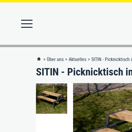
STARTSEITE
PRODUKTE
Über uns
Aktuelles
SITIN - Picknicktisch 
SITIN - Picknicktisch i
Abfallbehälter
MERKLISTE
Abfallbehälter-Ascher
REFERENZEN
Absperrpfosten
Angebote
Ascher