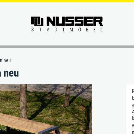
SERVICE
ÜBER UN
in neu
n neu
Hundekotentsorgung
Das NUSSER-Versprechen
Unterneh
Lehnhilfe-Stehsitz
Beratung
Geschicht
R
Liegen
Materialien
Manufakt
b
a
Pflanztröge
Einbau & Montage
Unsere W
A
k
Rund-Vieleckbänke
Pflege & Wartung
Verantwo
v
m