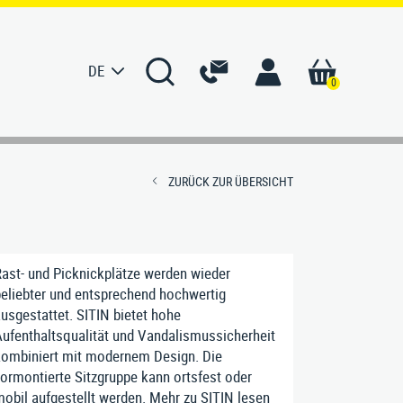
DE
0
S
KONTAKT
ZURÜCK ZUR ÜBERSICHT
men
Ansprechpartner Deutschland
e
Ansprechpartner International
ast- und Picknickplätze werden wieder
ur
Kontaktformular
eliebter und entsprechend hochwertig
usgestattet. SITIN bietet hohe
erte
ufenthaltsqualität und Vandalismussicherheit
ombiniert mit modernem Design. Die
rtung
ormontierte Sitzgruppe kann ortsfest oder
obil aufgestellt werden. Mehr zu SITIN lesen