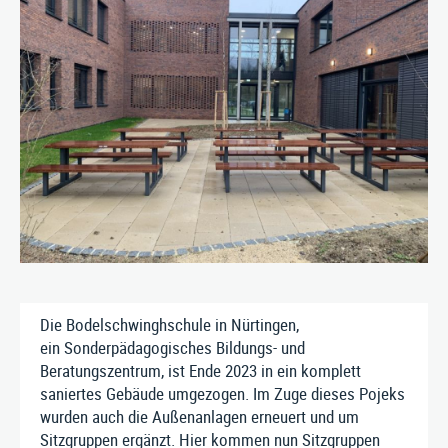
ÜBER UNS
KONTAKT
Nusser Stadtmöbel GmbH & Co. KG
Max-Eyth-Straße 33, D-71364 Winnenden
Telefon: 07195 / 693-111
Telefax: 07195 / 693-123
E‑Mail:
nusser@stadtmoebel.de
Impressum
|
Datenschutz
|
AGB
Die Bodelschwinghschule in Nürtingen,
ein Sonderpädagogisches Bildungs- und
Beratungszentrum, ist Ende 2023 in ein komplett
saniertes Gebäude umgezogen. Im Zuge dieses Pojeks
wurden auch die Außenanlagen erneuert und um
Sitzgruppen ergänzt. Hier kommen nun Sitzgruppen