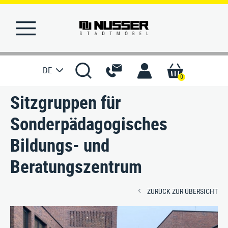
DE
0
Sitzgruppen für
STARTSEITE
Sonderpädagogisches
MERKLISTE
Bildungs- und
REFERENZEN
Beratungszentrum
PRODUKTE
ZURÜCK ZUR ÜBERSICHT
SERVICE